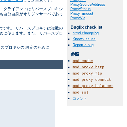
ProxySourceAddress
。 クライアントはリバースプロキシ
ProxyStatus
ProxyTimeout
かも自分自身がオリジンサーバであっ
ProxyVia
Bugfix checklist
のです。 リバースプロキシは複数の
httpd changelog
ために使えます。また、リバースプロ
Known issues
Report a bug
スプロキシの 設定のために
参照
mod_cache
mod_proxy_http
mod_proxy_ftp
mod_proxy_connect
mod_proxy_balancer
mod_ssl
コメント