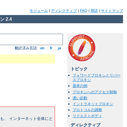
モジュール
|
ディレクティブ
|
FAQ
|
用語
|
サイトマップ
 2.4
翻訳済み言語:
en
|
fr
|
ja
トピック
フォワードプロキシとリバー
スプロキシ
基本の例
プロキシへのアクセス制御
遅い起動
イントラネットプロキシ
プロトコルの調整
リクエストボディ
も、 インターネット全体にと
ディレクティブ