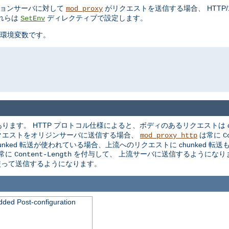
ケーションサーバに対して
がリクエストを送信する場合、 HTTP/1.0
mod_proxy
れらは
ディレクティブで設定します。
SetEnv
環境変数です。
ます。 HTTP プロトコル仕様によると、ボディのあるリクエストは ch
クエストをオリジンサーバに送信する場合、
は常に
mod_proxy_http
C
ked 転送が使われている場合、上流へのリクエストに chunked 転
常に
を付与して、 上流サーバに送信するようになり
Content-Length
を使って送信するようになります。
dded Post-configuration