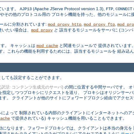
しています。
(Apache JServe Protocol version 1.3),
,
AJP13
FTP
CONNECT
やその他のプロトコル用の プロキシ機能を持った、他のモジュールに
ールに分割されています:
,
,
mod_proxy_http
mod_proxy_ftp
mod_pro
使いたい場合は、
と
該当するモジュールをサーバに (コン
mod_proxy
す。 キャッシュは
と関連モジュールで 提供されています。S
mod_cache
す。これらの機能を利用するためには、該当するモジュールを 組み込
としても設定することができます。
(
訳注:
コンテンツ生成元のサーバ)
の間に位置する中間サーバです。 オ
を指定しつつプロキシにリクエストを送り、 プロキシはオリジンサー
ます。 クライアントが他のサイトにフォワードプロクシ経由でアクセス
によって 制限されている内部のクライアントにインターネットへのア
で提供されている) キャッシュ機能を用いることもできます。
cache
効になります。フォワードプロキシでは、クライアントは本当の身元を
、承認されたクライアントのみがプロキシにアクセスできるように
サーバ