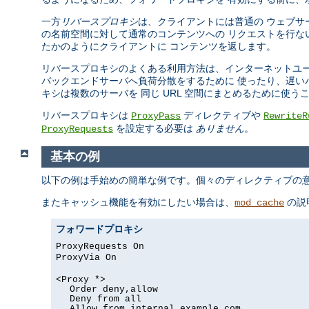
一方
リバースプロキシ
は、クライアントには普通の ウェブサ
の名前空間に対して通常のコンテンツへの リクエストを行な
たかのようにクライアントに コンテンツを返します。
リバースプロキシのよくある利用方法は、インターネットユー
バックエンドサーバへ負荷分散をするために 使ったり、遅い
キシは複数のサーバを 同じ URL 空間にまとめるために使う
リバースプロキシは
ディレクティブや
ProxyPass
RewriteR
を設定する必要は
ありません
。
ProxyRequests
基本の例
以下の例は手始めの簡単な例です。個々のディレクティブの意
またキャッシュ機能を有効にしたい場合は、
の説
mod_cache
フォワードプロキシ
ProxyRequests On
ProxyVia On
<Proxy *>
Order deny,allow
Deny from all
Allow from internal.example.com