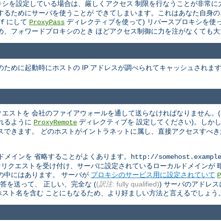
ロキシを設定している場合は、厳しくアクセス 制限を行なうことが非常
するためにサーバを使うことが できてしまいます。これはあなた自身
にして
ディレクティブを使って) リバースプロキシを使
ff
ProxyPass
め、フォワードプロキシのとき ほどアクセス制御に力を注がなくても大
ために起動時にホストの IP アドレスが調べられてキャッシュされま
リクエストを 会社のファイアウォールを通して送らなければなりません。
れるように
ディレクティブを 設定してください)。しか
ProxyRemote
スできます。 どのホストがイントラネットに属し、直接アクセスすべ
ドメインを 省略することがよくあります。
http://somehost.exampl
す。 このようなリクエストを受け付け、サーバに設定されているローカルドメイ
の中にはあります。 サーバが
プロキシのサービス用に設定されていて
P
答を送って、 正しい、完全な (
(
訳注:
fully qualified)
) サーバのアドレ
スト名を含む ことにもなるため、より好ましい方法と言えるでしょう