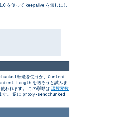
 を使って keepalive を無しにし
unked 転送を使うか、
Content-
を送ろうと試みま
ontent-Length
送も使われます。 この挙動は
環境変数
ます。 逆に
proxy-sendchunked