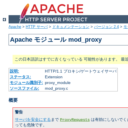
Apache
>
HTTP サーバ
>
ドキュメンテーション
>
バージョン 2.4
>
モ
Apache モジュール mod_proxy
この日本語訳はすでに古くなっている 可能性があります。 最
説明:
HTTP/1.1 プロキシ/ゲートウェイサーバ
ステータス:
Extension
モジュール識別子:
proxy_module
ソースファイル:
mod_proxy.c
概要
警告
サーバを安全にする
まで
は有効にしないでく
ProxyRequests
っても危険です。