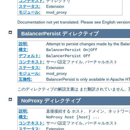
コンテキスト:
ディレクトリ
ステータス:
Extension
モジュール:
mod_proxy
Documentation not yet translated. Please see English versio
BalancerPersist
ディレクティブ
説明:
Attempt to persist changes made by the Bala
構文:
BalancerPersist On|Off
デフォルト:
BalancerPersist Off
コンテキスト:
サーバ設定ファイル, バーチャルホスト
ステータス:
Extension
モジュール:
mod_proxy
互換性:
BalancerPersist is only available in Apache H
このディレクティブの解説文書は まだ翻訳されていません。
NoProxy
ディレクティブ
説明:
直接接続する ホスト、ドメイン、ネットワー
構文:
NoProxy
host
[
host
] ...
コンテキスト:
サーバ設定ファイル, バーチャルホスト
ステータス:
Extension