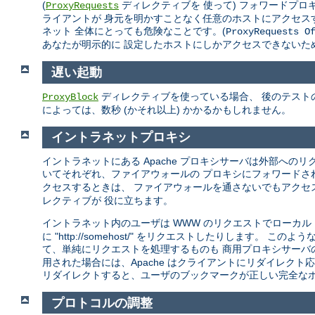
(
ディレクティブを 使って) フォワードプ
ProxyRequests
ライアントが 身元を明かすことなく任意のホストにアクセス
ネット 全体にとっても危険なことです。(
ProxyRequests O
あなたが明示的に 設定したホストにしかアクセスできないた
遅い起動
ディレクティブを使っている場合、 後のテストの
ProxyBlock
によっては、数秒 (かそれ以上) かかるかもしれません。
イントラネットプロキシ
イントラネットにある Apache プロキシサーバは外部への
いてそれぞれ、ファイアウォールの プロキシにフォワードさ
クセスするときは、 ファイアウォールを通さないでもアクセ
レクティブが 役に立ちます。
イントラネット内のユーザは WWW のリクエストでローカル
に "http://somehost/" をリクエストしたりしま
て、単純にリクエストを処理するものも 商用プロキシサーバ
用された場合には、Apache はクライアントにリダイレクト応
リダイレクトすると、ユーザのブックマークが正しい完全なホ
プロトコルの調整