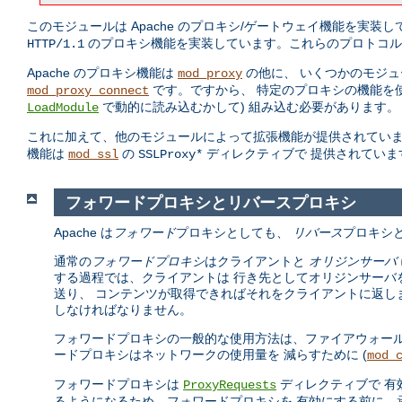
このモジュールは Apache のプロキシ/ゲートウェイ機能を実装
のプロキシ機能を実装しています。これらのプロトコル
HTTP/1.1
Apache のプロキシ機能は
の他に、 いくつかのモジュ
mod_proxy
です。ですから、 特定のプロキシの機能を
mod_proxy_connect
で動的に読み込むかして) 組み込む必要があります。
LoadModule
これに加えて、他のモジュールによって拡張機能が提供されていま
機能は
の
ディレクティブで 提供されていま
mod_ssl
SSLProxy*
フォワードプロキシとリバースプロキシ
Apache は
フォワード
プロキシとしても、
リバース
プロキシ
通常の
フォワードプロキシ
はクライアントと
オリジンサーバ
する過程では、クライアントは 行き先としてオリジンサーバ
送り、 コンテンツが取得できればそれをクライアントに返し
しなければなりません。
フォワードプロキシの一般的な使用方法は、ファイアウォール
ードプロキシはネットワークの使用量を 減らすために (
mod_
フォワードプロキシは
ディレクティブで 有
ProxyRequests
るようになるため、フォワードプロキシを 有効にする前に