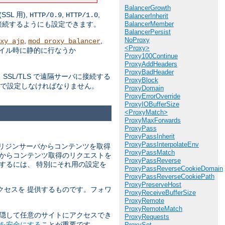
BalancerGrowth
(SSL 用),
,
,
HTTP/0.9
HTTP/1.0
BalancerInherit
BalancerMember
接続するようにも設定できます。
BalancerPersist
NoProxy
,
,
xy_ajp
mod_proxy_balancer
<Proxy>
パイル時に静的に行なうか
Proxy100Continue
ProxyAddHeaders
ProxyBadHeader
SL/TLS で遠隔サーバに接続する
ProxyBlock
んで設定しなければなりません。
ProxyDomain
ProxyErrorOverride
ProxyIOBufferSize
<ProxyMatch>
ProxyMaxForwards
ProxyPass
ProxyPassInherit
ProxyPassInterpolateEnv
リジンサーバからコンテンツを取得
ProxyPassMatch
バからコンテンツ取得のリクエストを
ProxyPassReverse
するには、 特別にそれ用の設定を
ProxyPassReverseCookieDomain
ProxyPassReverseCookiePath
ProxyPreserveHost
クセスを 提供するものです。フォワ
ProxyReceiveBufferSize
ProxyRemote
ProxyRemoteMatch
 隠して任意のサイトにアクセスでき
ProxyRequests
を安全にする
ことが重要です。
ProxySet