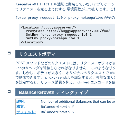
Keepalive や HTTP/1.1 を適切に実装していないアプリ
てリクエストを送るようにする 環境変数が二つあります。こ
と
がその
force-proxy-request-1.0
proxy-nokeepalive
<Location /buggyappserver/>
ProxyPass http://buggyappserver:7001/foo/
SetEnv force-proxy-request-1.0 1
SetEnv proxy-nokeepalive 1
</Location>
リクエストボディ
POST メソッドなどのリクエストには、リクエストボディがあり
ヘッダを送信しなければなりません。 このようなリ
Length
す。しかし。ボディが大きく、オリジナルのリクエストで chun
で制御できます。
を設定すると、可能な限り
proxy-sendcl
を設定すると、リソース消費を抑え、 chnked エンコード
BalancerGrowth
ディレクティブ
説明:
Number of additional Balancers that can be a
構文:
BalancerGrowth
#
デフォルト:
BalancerGrowth 5