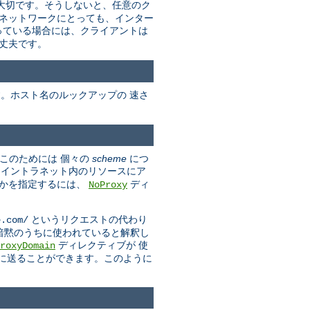
に大切です。そうしないと、任意のク
のネットワークにとっても、インター
っている場合には、クライアントは
丈夫です。
す。ホスト名のルックアップの 速さ
(このためには 個々の
scheme
につ
しイントラネット内のリソースにア
きかを指定するには、
ディ
NoProxy
というリクエストの代わり
e.com/
ンが 暗黙のうちに使われていると解釈し
ディレクティブが 使
roxyDomain
スに送ることができます。このように
。