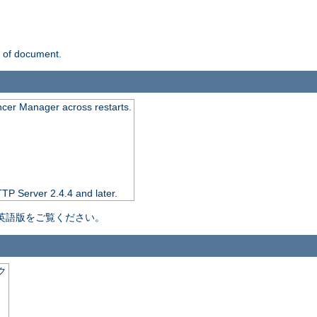
n of document.
ncer Manager across restarts.
TTP Server 2.4.4 and later.
英語版をご覧ください。
ク